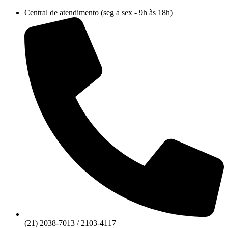
Ir
Central de atendimento (seg a sex - 9h às 18h)
para
o
conteúdo
(21) 2038-7013 / 2103-4117