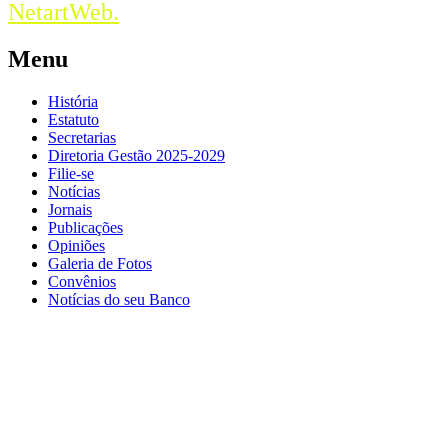
NetartWeb.
Menu
História
Estatuto
Secretarias
Diretoria Gestão 2025-2029
Filie-se
Notícias
Jornais
Publicações
Opiniões
Galeria de Fotos
Convênios
Notícias do seu Banco