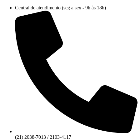
Ir
Central de atendimento (seg a sex - 9h às 18h)
para
o
conteúdo
(21) 2038-7013 / 2103-4117