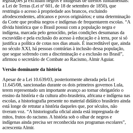
legislações já excluíam negros e indígenas de direitos fundamentais:
a Lei de Terras (Lei nº 601, de 18 de setembro de 1850), que
restringia o acesso à propriedade aos brancos, excluindo
afrodescendentes, africanos e povos originários; e uma determinação
da Corte que proibia negros e indígenas de frequentarem escolas. “A
dívida histórica que o Brasil possui com a população negra e
indígena, marcada pelo genocídio, pelas condições desumanas da
escravidão e pela exclusão do acesso à educação e à terra, por si só
justifica a política de cotas nos dias atuais. É inacreditável que, ainda
no século XXI, há pessoas contrárias à inclusão dessa população,
que segue sofrendo com a discriminação e a exclusão no Brasil”,
afirmou o secretário de Combate ao Racismo, Almir Aguiar.
Versão dominante da história
Apesar de a Lei 10.639/03, posteriormente alterada pela Lei
11.645/08, sancionadas durante os dois primeiros governos Lula,
terem representado um importante avanço ao tornar obrigatório o
ensino da história e da cultura afro-brasileira, africana e indígena nas
escolas, a historiografia presente no material didático brasileiro ainda
está longe de retratar a história daqueles que, por séculos, não
tiveram voz. “A historiografia oficial ainda está impregnada de
mitos, frutos do racismo. A história sob o olhar de negros e
indígenas ainda precisa ser reconhecida nos programas escolares”,
acrescenta Almir.