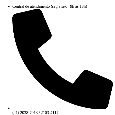
Ir
Central de atendimento (seg a sex - 9h às 18h)
para
o
conteúdo
(21) 2038-7013 / 2103-4117