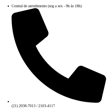
Ir
Central de atendimento (seg a sex - 9h às 18h)
para
o
conteúdo
(21) 2038-7013 / 2103-4117