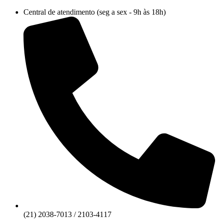
Ir
Central de atendimento (seg a sex - 9h às 18h)
para
o
conteúdo
(21) 2038-7013 / 2103-4117