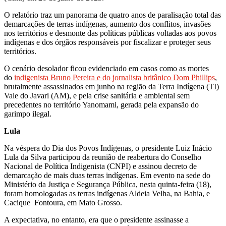
O relatório traz um panorama de quatro anos de paralisação total das
demarcações de terras indígenas, aumento dos conflitos, invasões
nos territórios e desmonte das políticas públicas voltadas aos povos
indígenas e dos órgãos responsáveis por fiscalizar e proteger seus
territórios.
O cenário desolador ficou evidenciado em casos como as mortes
do
indigenista Bruno Pereira e do jornalista britânico Dom Phillips
,
brutalmente assassinados em junho na região da Terra Indígena (TI)
Vale do Javari (AM), e pela crise sanitária e ambiental sem
precedentes no território Yanomami, gerada pela expansão do
garimpo ilegal.
Lula
Na véspera do Dia dos Povos Indígenas, o presidente Luiz Inácio
Lula da Silva participou da reunião de reabertura do Conselho
Nacional de Política Indigenista (CNPI) e assinou decreto de
demarcação de mais duas terras indígenas. Em evento na sede do
Ministério da Justiça e Segurança Pública, nesta quinta-feira (18),
foram homologadas as terras indígenas Aldeia Velha, na Bahia, e
Cacique Fontoura, em Mato Grosso.
A expectativa, no entanto, era que o presidente assinasse a