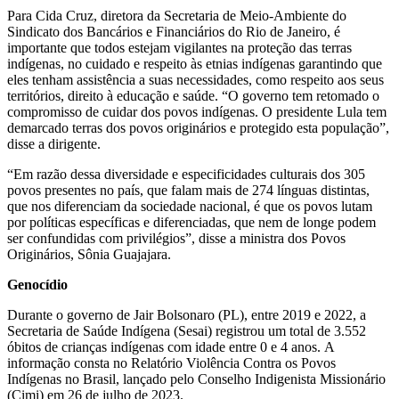
Para Cida Cruz, diretora da Secretaria de Meio-Ambiente do
Sindicato dos Bancários e Financiários do Rio de Janeiro, é
importante que todos estejam vigilantes na proteção das terras
indígenas, no cuidado e respeito às etnias indígenas garantindo que
eles tenham assistência a suas necessidades, como respeito aos seus
territórios, direito à educação e saúde. “O governo tem retomado o
compromisso de cuidar dos povos indígenas. O presidente Lula tem
demarcado terras dos povos originários e protegido esta população”,
disse a dirigente.
“Em razão dessa diversidade e especificidades culturais dos 305
povos presentes no país, que falam mais de 274 línguas distintas,
que nos diferenciam da sociedade nacional, é que os povos lutam
por políticas específicas e diferenciadas, que nem de longe podem
ser confundidas com privilégios”, disse a ministra dos Povos
Originários, Sônia Guajajara.
Genocídio
Durante o governo de Jair Bolsonaro (PL), entre 2019 e 2022, a
Secretaria de Saúde Indígena (Sesai) registrou um total de 3.552
óbitos de crianças indígenas com idade entre 0 e 4 anos. A
informação consta no Relatório Violência Contra os Povos
Indígenas no Brasil, lançado pelo Conselho Indigenista Missionário
(Cimi) em 26 de julho de 2023.