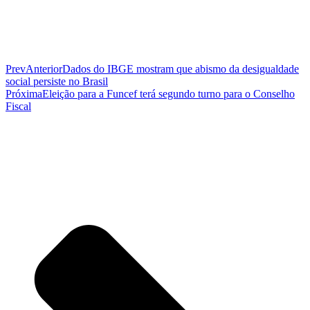
Prev
Anterior
Dados do IBGE mostram que abismo da desigualdade
social persiste no Brasil
Próxima
Eleição para a Funcef terá segundo turno para o Conselho
Fiscal