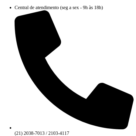
Ir
Central de atendimento (seg a sex - 9h às 18h)
para
o
conteúdo
(21) 2038-7013 / 2103-4117