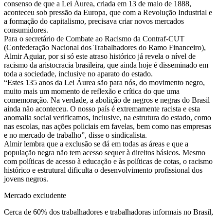
consenso de que a Lei Áurea, criada em 13 de maio de 1888,
aconteceu sob pressão da Europa, que com a Revolução Industrial e
a formação do capitalismo, precisava criar novos mercados
consumidores.
Para o secretário de Combate ao Racismo da Contraf-CUT
(Confederação Nacional dos Trabalhadores do Ramo Financeiro),
Almir Aguiar, por si só este atraso histórico já revela o nível de
racismo da aristocracia brasileira, que ainda hoje é disseminado em
toda a sociedade, inclusive no aparato do estado.
“Estes 135 anos da Lei Áurea são para nós, do movimento negro,
muito mais um momento de reflexão e crítica do que uma
comemoração. Na verdade, a abolição de negros e negras do Brasil
ainda não aconteceu. O nosso país é extremamente racista e esta
anomalia social verificamos, inclusive, na estrutura do estado, como
nas escolas, nas ações policiais em favelas, bem como nas empresas
e no mercado de trabalho”, disse o sindicalista.
Almir lembra que a exclusão se dá em todas as áreas e que a
população negra não tem acesso sequer à direitos básicos. Mesmo
com políticas de acesso à educação e às políticas de cotas, o racismo
histórico e estrutural dificulta o desenvolvimento profissional dos
jovens negros.
Mercado excludente
Cerca de 60% dos trabalhadores e trabalhadoras informais no Brasil,