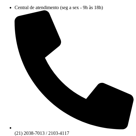
Ir
Central de atendimento (seg a sex - 9h às 18h)
para
o
conteúdo
(21) 2038-7013 / 2103-4117