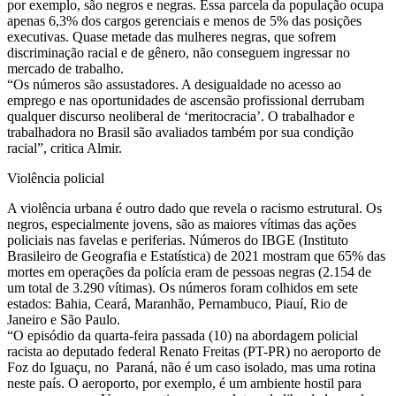
por exemplo, são negros e negras. Essa parcela da população ocupa
apenas 6,3% dos cargos gerenciais e menos de 5% das posições
executivas. Quase metade das mulheres negras, que sofrem
discriminação racial e de gênero, não conseguem ingressar no
mercado de trabalho.
“Os números são assustadores. A desigualdade no acesso ao
emprego e nas oportunidades de ascensão profissional derrubam
qualquer discurso neoliberal de ‘meritocracia’. O trabalhador e
trabalhadora no Brasil são avaliados também por sua condição
racial”, critica Almir.
Violência policial
A violência urbana é outro dado que revela o racismo estrutural. Os
negros, especialmente jovens, são as maiores vítimas das ações
policiais nas favelas e periferias. Números do IBGE (Instituto
Brasileiro de Geografia e Estatística) de 2021 mostram que 65% das
mortes em operações da polícia eram de pessoas negras (2.154 de
um total de 3.290 vítimas). Os números foram colhidos em sete
estados: Bahia, Ceará, Maranhão, Pernambuco, Piauí, Rio de
Janeiro e São Paulo.
“O episódio da quarta-feira passada (10) na abordagem policial
racista ao deputado federal Renato Freitas (PT-PR) no aeroporto de
Foz do Iguaçu, no Paraná, não é um caso isolado, mas uma rotina
neste país. O aeroporto, por exemplo, é um ambiente hostil para